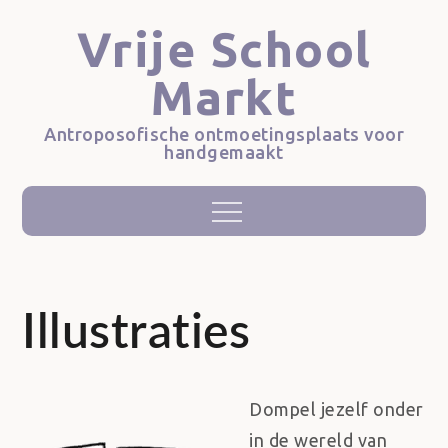
Skip
Vrije School
to
content
Markt
Antroposofische ontmoetingsplaats voor
handgemaakt
Menu
Illustraties
Dompel jezelf onder
in de wereld van