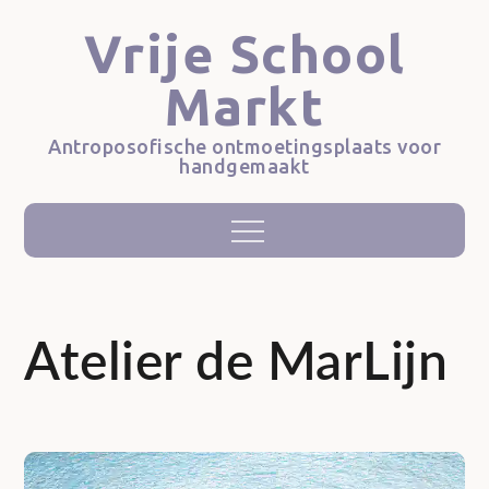
Skip
Vrije School
to
content
Markt
Antroposofische ontmoetingsplaats voor
handgemaakt
Menu
Atelier de MarLijn